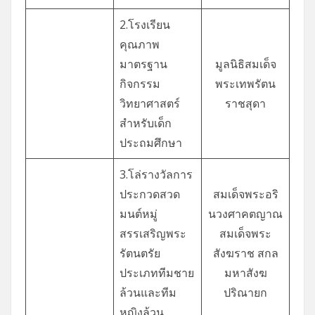
2.โรงเรียน
คุณภาพ
มาตรฐาน
มูลนิธิสมเด็จ
กิจกรรม
พระเทพรัตน
วิทยาศาสตร์
ราชสุดา
สำหรับเด็ก
ประถมศึกษา
3.โล่รางวัลการ
ประกวดสวด
สมเด็จพระอริ
มนต์หมู่
นวงศาคตญาณ
สรรเสริญพระ
สมเด็จพระ
รัตนตรัย
สังฆราช สกล
ประเภททีมชาย
มหาสังฆ
ล้วนและทีม
ปริณายก
หญิงล้วน